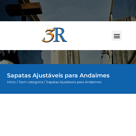
LOCAÇÃO D
Sapatas Ajustáveis para Andaimes
Início
/
Sem categoria
/ Sapatas Ajustáveis para Andaimes