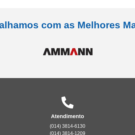
alhamos com as Melhores M
Atendimento
(014) 3814-6130
(014) 3814-1209