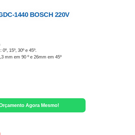
 GDC-1440 BOSCH 220V
a
 0º, 15º, 30º e 45º.
40,3 mm em 90 º e 26mm em 45º
 Orçamento Agora Mesmo!