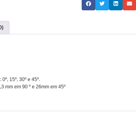
0)
 0º, 15º, 30º e 45º.
0,3 mm em 90 º e 26mm em 45º